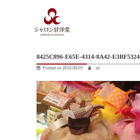
Skip
to
content
8425C896-E65E-4314-8A42-E3BF532
Posted on
2019-09-03
sk