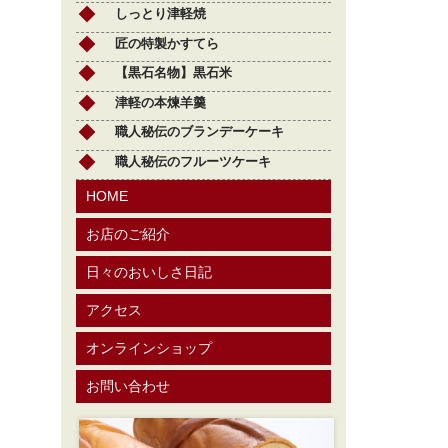
しっとり津軽焼
匠の特製かすてら
【黒石名物】黒石米
津軽の本煉羊羹
職人秘伝のブランデーケーキ
職人秘伝のフルーツケーキ
HOME
お店のご紹介
日々のおいしさ日記
アクセス
オンラインショップ
お問い合わせ