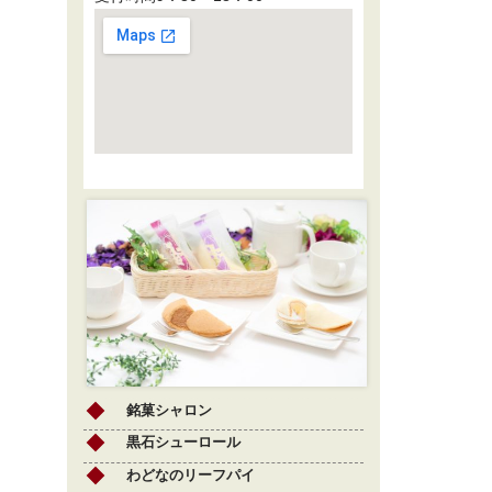
銘菓シャロン
黒石シューロール
わどなのリーフパイ