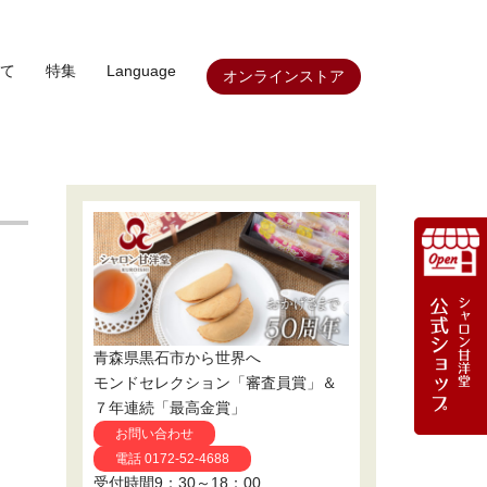
て
特集
Language
オンラインストア
青森県黒石市から世界へ
モンドセレクション「審査員賞」＆
７年連続「最高金賞」
お問い合わせ
電話 0172-52-4688
受付時間9：30～18：00