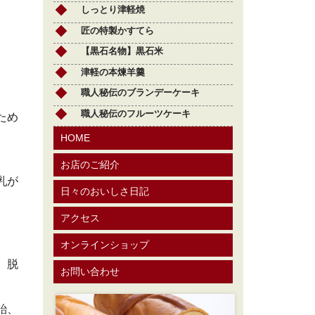
しっとり津軽焼
匠の特製かすてら
【黒石名物】黒石米
津軽の本煉羊羹
職人秘伝のブランデーケーキ
職人秘伝のフルーツケーキ
ため
HOME
お店のご紹介
乳が
日々のおいしさ日記
アクセス
オンラインショップ
、脱
お問い合わせ
飴、