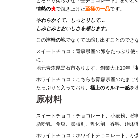
とろ～り柔らかな「
生チョコレート
」をやわ
情熱の
炎
で焼き上げた
至極の一品
です。
やわらかくて、しっとりして…
しみじみとおいしさを感じます。
この
津軽の地
でなくては醸し出すことのでき
スイートチョコ：青森県産の卵をたっぷり使
に、
地元青森県黒石市あります、創業大正10年「
ホワイトチョコ：こちらも青森県産のたまご
たっぷりと入っており、
極上のミルキー感
を
原材料
スイートチョコ：チョコレート、小麦粉、砂
脂粉乳、食塩、膨張剤、乳化剤、香料、(原材
ホワイトチョコ：ホワイトチョコレート、小