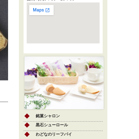
銘菓シャロン
黒石シューロール
わどなのリーフパイ