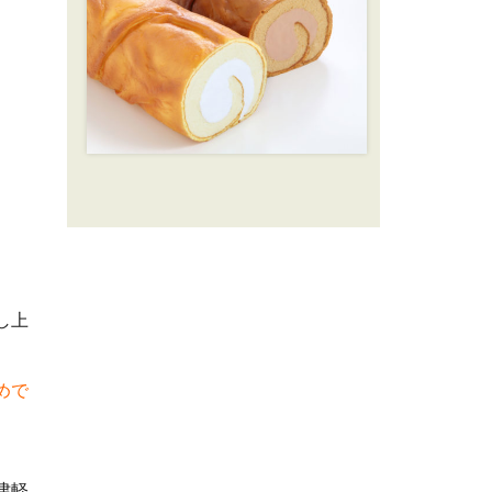
し上
めで
津軽