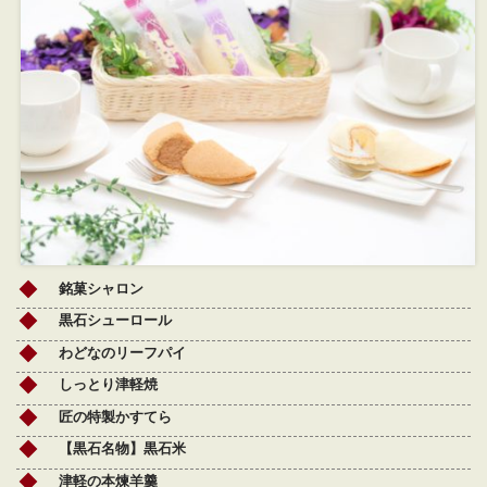
銘菓シャロン
黒石シューロール
わどなのリーフパイ
しっとり津軽焼
匠の特製かすてら
【黒石名物】黒石米
津軽の本煉羊羹