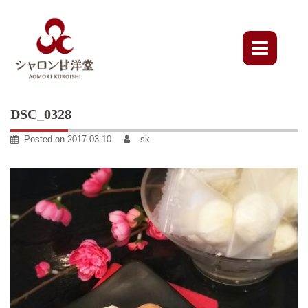
Skip
to
content
DSC_0328
Posted on
2017-03-10
sk