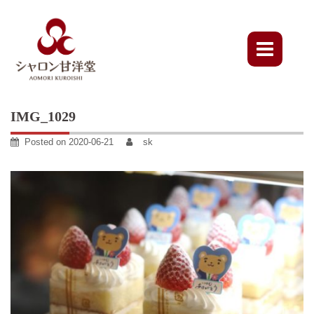
Skip
to
content
IMG_1029
Posted on
2020-06-21
sk