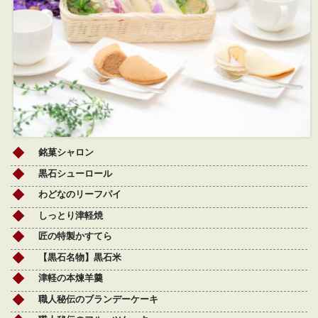
銘菓シャロン
黒石シューロール
わどなのリーフパイ
しっとり津軽焼
匠の特製かすてら
【黒石名物】黒石米
津軽の本煉羊羹
職人秘伝のブランデーケーキ