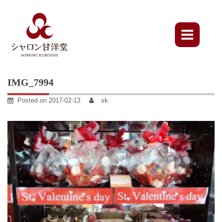
Skip
to
content
IMG_7994
Posted on
2017-02-13
sk