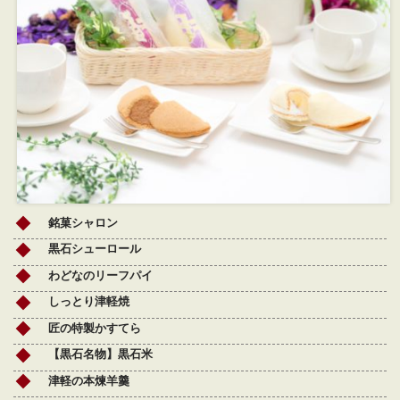
銘菓シャロン
黒石シューロール
わどなのリーフパイ
しっとり津軽焼
匠の特製かすてら
【黒石名物】黒石米
津軽の本煉羊羹